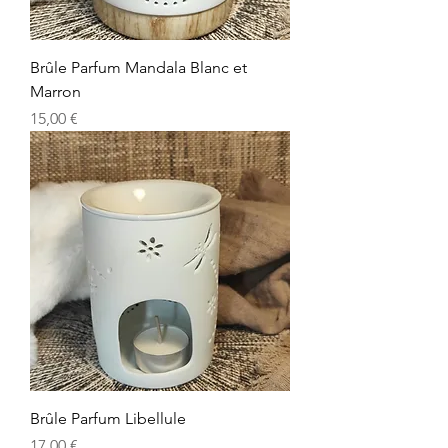
Brûle Parfum Mandala Blanc et
Marron
Prix
15,00 €
Brûle Parfum Libellule
Prix
17,00 €