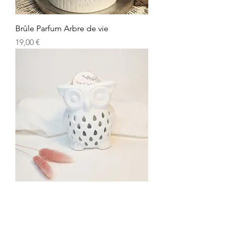
Brûle Parfum Arbre de vie
Prix
19,00 €
Brûle Parfum Chouette
Prix
14,00 €