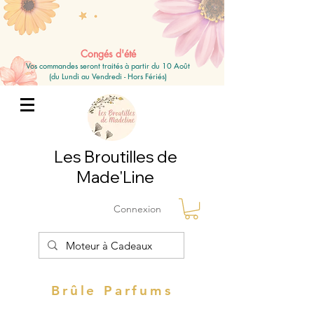
Congés d'été
Vos commandes seront traités à partir du 10 Août
(du Lundi au Vendredi - Hors Fériés)
Les Broutilles de
Made'Line
Connexion
Brûle Parfums