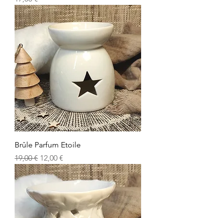
Brûle Parfum Etoile
Prix original
Prix promotionnel
19,00 €
12,00 €