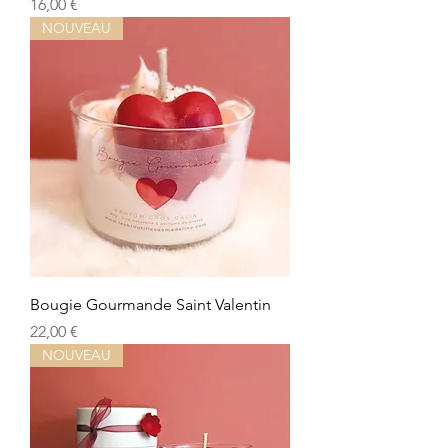
Prix
16,00 €
NOUVEAU
Bougie Gourmande Saint Valentin
Prix
22,00 €
NOUVEAU