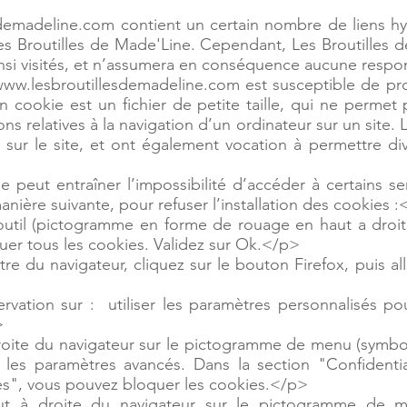
sdemadeline.com
contient un certain nombre de liens hyp
es Broutilles de Made'Line. Cependant, Les Broutilles d
insi visités, et n’assumera en conséquence aucune respons
/www.lesbroutillesdemadeline.com est susceptible de pro
Un cookie est un fichier de petite taille, qui ne permet pa
ons relatives à la navigation d’un ordinateur sur un site.
ure sur le site, et ont également vocation à permettre 
e peut entraîner l’impossibilité d’accéder à certains ser
anière suivante, pour refuser l’installation des cookies 
outil (pictogramme en forme de rouage en haut a droite
quer tous les cookies. Validez sur Ok.</p>
tre du navigateur, cliquez sur le bouton Firefox, puis al
ation sur : utiliser les paramètres personnalisés pou
>
droite du navigateur sur le pictogramme de menu (symbo
r les paramètres avancés. Dans la section "Confidentia
es", vous pouvez bloquer les cookies.</p>
 à droite du navigateur sur le pictogramme de me