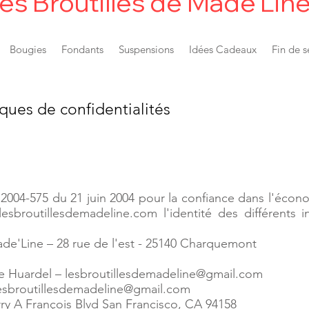
es Broutilles de Made'Lin
Bougies
Fondants
Suspensions
Idées Cadeaux
Fin de s
iques de confidentialités
 n° 2004-575 du 21 juin 2004 pour la confiance dans l'écon
lesbroutillesdemadeline.com
l'identité des différents 
Made'Line – 28 rue de l'est - 25140 Charquemont
ne Huardel – lesbroutillesdemadeline@gmail.com
lesbroutillesdemadeline@gmail.com
ry A François Blvd San Francisco, CA 94158