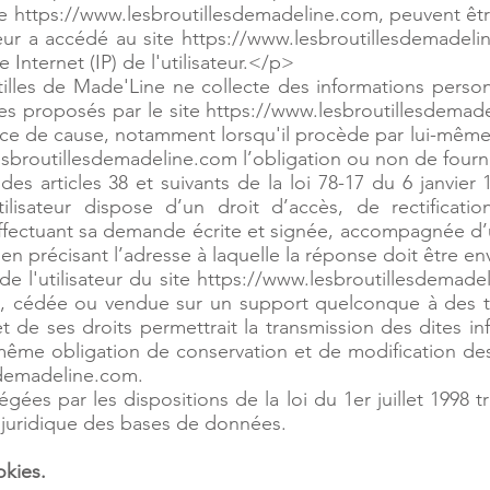
ite https://www.lesbroutillesdemadeline.com, peuvent être
ateur a accédé au site https://www.lesbroutillesdemadel
e Internet (IP) de l'utilisateur.</p>
lles de Made'Line ne collecte des informations personnel
es proposés par le site https://www.lesbroutillesdemadel
e de cause, notamment lorsqu'il procède par lui-même à l
.lesbroutillesdemadeline.com l’obligation ou non de four
 articles 38 et suivants de la loi 78-17 du 6 janvier 1
utilisateur dispose d’un droit d’accès, de rectifica
ffectuant sa demande écrite et signée, accompagnée d’u
, en précisant l’adresse à laquelle la réponse doit être 
e l'utilisateur du site https://www.lesbroutillesdemadel
rée, cédée ou vendue sur un support quelconque à des t
t de ses droits permettrait la transmission des dites in
même obligation de conservation et de modification des 
sdemadeline.com.
es par les dispositions de la loi du 1er juillet 1998 t
n juridique des bases de données.
okies.