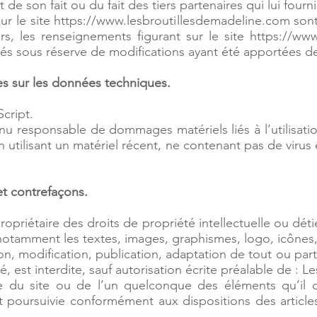
t de son fait ou du fait des tiers partenaires qui lui four
ur le site https://www.lesbroutillesdemadeline.com sont 
eurs, les renseignements figurant sur le site https://w
nés sous réserve de modifications ayant été apportées de
les sur les données techniques.
Script.
nu responsable de dommages matériels liés à l’utilisation
n utilisant un matériel récent, ne contenant pas de virus
 et contrefaçons.
opriétaire des droits de propriété intellectuelle ou déti
 notamment les textes, images, graphismes, logo, icônes, 
n, modification, publication, adaptation de tout ou par
é, est interdite, sauf autorisation écrite préalable de : L
ée du site ou de l’un quelconque des éléments qu’il
t poursuivie conformément aux dispositions des articl