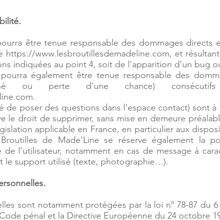
ilité.
pourra être tenue responsable des dommages directs et
te
https://www.lesbroutillesdemadeline.com
, et résultan
ns indiquées au point 4, soit de l’apparition d’un bug o
 pourra également être tenue responsable des domma
é ou perte d’une chance) consécutifs à
line.com.
té de poser des questions dans l’espace contact) sont à l
ve le droit de supprimer, sans mise en demeure préala
gislation applicable en France, en particulier aux disposi
Broutilles de Made'Line se réserve également la pos
e de l’utilisateur, notamment en cas de message à caract
 le support utilisé (texte, photographie…).
ersonnelles.
les sont notamment protégées par la loi n° 78-87 du 6 ja
du Code pénal et la Directive Européenne du 24 octobre 1